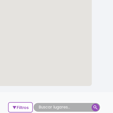
▼
Filtros