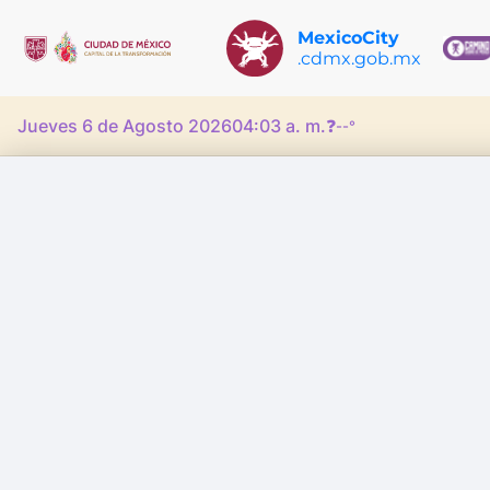
MexicoCity
.cdmx.gob.mx
Jueves 6 de Agosto 2026
04:03 a. m.
❓
--°