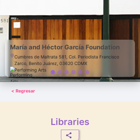
María and Héctor García Foundation
Cumbres de Maltrata 581, Col. Periodista Francisco
Zarco, Benito Juárez, 03620 CDMX
Performing Arts
<
Regresar
Libraries