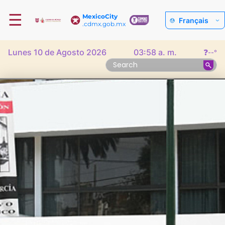
☰
MexicoCity
Français
.cdmx.gob.mx
Lunes 10 de Agosto 2026
03:58 a. m.
❓
--°