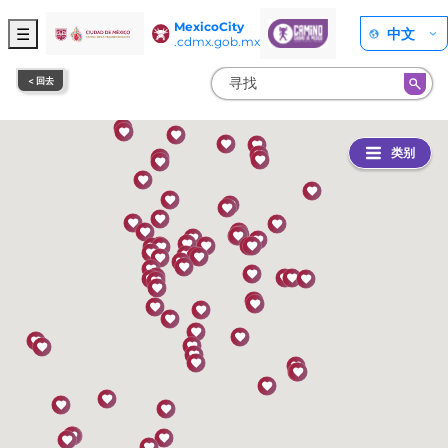
MexicoCity
☰
中文
.cdmx.gob.mx
< 回去
类别