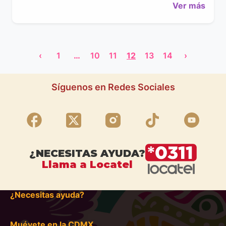
Ver más
‹
1
…
10
11
12
13
14
›
Síguenos en Redes Sociales
¿NECESITAS AYUDA?
Llama a Locatel
¿Necesitas ayuda?
Muévete en la CDMX