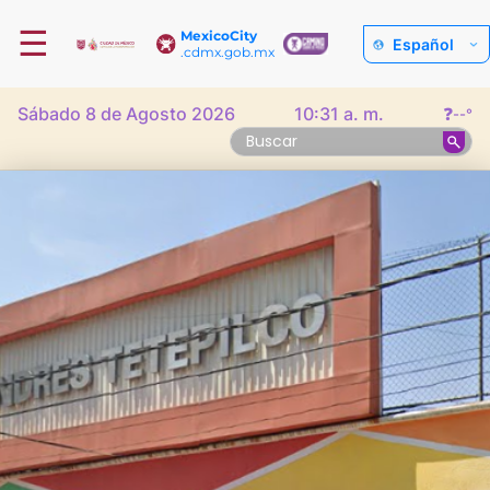
☰
MexicoCity
Español
.cdmx.gob.mx
Sábado 8 de Agosto 2026
10:31 a. m.
❓
--°